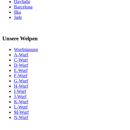
Daylight
Barcelona
Ilka
Jade
Unsere Welpen
Wurfplanung
A-Wurf
C-Wurf
D-Wurf
E-Wurf
F-Wurf
G-Wurf
H-Wurf
I-Wurf
J-Wurf
K-Wurf
L-Wurf
M-Wurf
N-Wurf