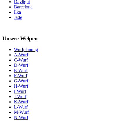
Daylight
Barcelona
Ilka
Jade
Unsere Welpen
Wurfplanung
A-Wurf
C-Wurf
D-Wurf
E-Wurf
F-Wurf
G-Wurf
H-Wurf
I-Wurf
J-Wurf
K-Wurf
L-Wurf
M-Wurf
N-Wurf